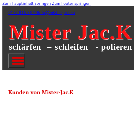
Zum Hauptinhalt springen
Zum Footer springen
0177 816 58 20
info@mister-jack.eu
Kunden von Mister-Jac.K