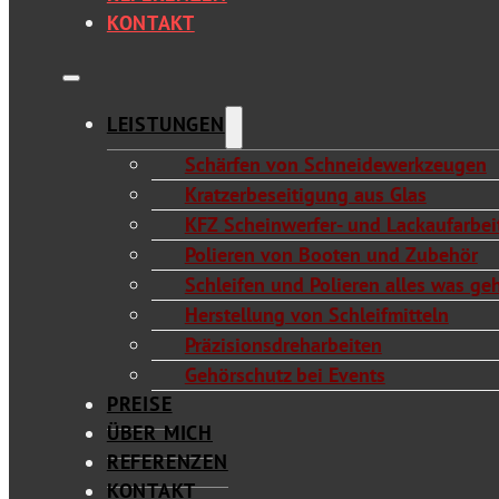
KONTAKT
LEISTUNGEN
Schärfen von Schneidewerkzeugen
Kratzerbeseitigung aus Glas
KFZ Scheinwerfer- und Lackaufarbeit
Polieren von Booten und Zubehör
Schleifen und Polieren alles was ge
Herstellung von Schleifmitteln
Präzisionsdreharbeiten
Gehörschutz bei Events
PREISE
ÜBER MICH
REFERENZEN
KONTAKT