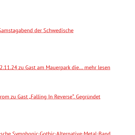
 Samstagabend der Schwedische
 22.11.24 zu Gast am Mauerpark die… mehr lesen
om zu Gast „Falling In Reverse“. Gegründet
sche Symphonic-Gothic-Alternative-Metal-Band