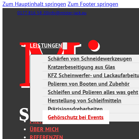
Zum Hauptinhalt springen
Zum Footer springen
0177 816 58 20
info@mister-jack.eu
LEISTUNGEN
Schärfen von Schneidewerkzeugen
Kratzerbeseitigung aus Glas
KFZ Scheinwerfer- und Lackaufarbeitu
Polieren von Booten und Zubehör
Schleifen und Polieren alles was geht
Herstellung von Schleifmitteln
Präzisionsdreharbeiten
Gehörschutz bei Events
PREISE
ÜBER MICH
REFERENZEN