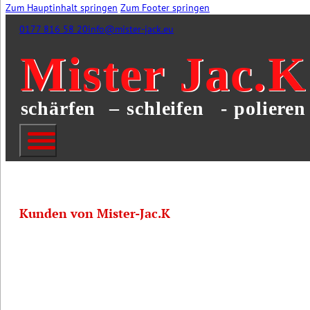
Zum Hauptinhalt springen
Zum Footer springen
0177 816 58 20
info@mister-jack.eu
Kunden von Mister-Jac.K