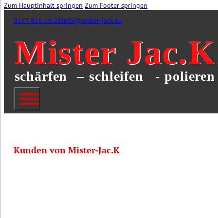
Zum Hauptinhalt springen
Zum Footer springen
0177 816 58 20
info@mister-jack.eu
Kunden von Mister-Jac.K