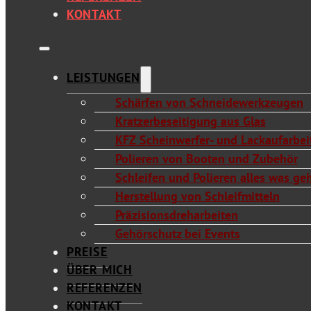
KONTAKT
LEISTUNGEN
Schärfen von Schneidewerkzeugen
Kratzerbeseitigung aus Glas
KFZ Scheinwerfer- und Lackaufarbeit
Polieren von Booten und Zubehör
Schleifen und Polieren alles was ge
Herstellung von Schleifmitteln
Präzisionsdreharbeiten
Gehörschutz bei Events
PREISE
ÜBER MICH
REFERENZEN
KONTAKT