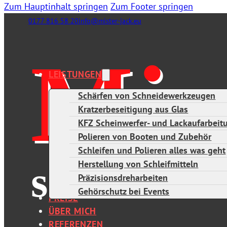
Zum Hauptinhalt springen
Zum Footer springen
0177 816 58 20
info@mister-jack.eu
LEISTUNGEN
Schärfen von Schneidewerkzeugen
Kratzerbeseitigung aus Glas
KFZ Scheinwerfer- und Lackaufarbeitu
Polieren von Booten und Zubehör
Schleifen und Polieren alles was geht
Herstellung von Schleifmitteln
Präzisionsdreharbeiten
Gehörschutz bei Events
PREISE
ÜBER MICH
REFERENZEN